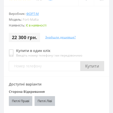
Виробник:
ФОРТ-М
Модель:
Fort-Malta
Наявність:
Є в наявності
22 300 грн.
Знайшли дешевше?
Купити в один клік
Введіть номер телефону і ми передзвонимо
Купити
Доступні варіанти
Сторона Відкривання
Петлі Праві
Петлі Ліві