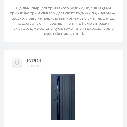
Відмінні двері для приватного будинку! Купив ці двері
приблизно три місяці тому для свого будинку під Києвом — і
жодного разу не пошкодував. Розкажу по суті. Перше, що
кидається в очі — зовнішній вигляд. Колір антрацит
виглядає дуже солідно, сусіди вже питали де брав. Торці з
нержавійки додають ві..
Руслан
25.03.2026