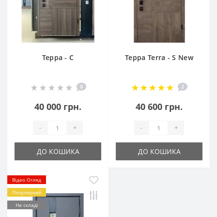
Терра - С
Терра Terra - S New
0
2
40 000 грн.
40 600 грн.
-
+
-
+
ДО КОШИКА
ДО КОШИКА
Відео Огляд
Популярний
На складі