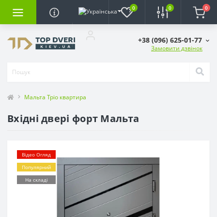
0
0
0
+38 (096) 625-01-77
Замовити дзвінок
Мальта Тріо квартира
Вхідні двері форт Мальта
Відео Огляд
Популярний
На складі