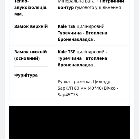
Тепло-
Мінеральна вата +
Потрійний
звукоізоляція,
контур
гумового ущільнення
мм.
Замок верхній
Kale TSE
циліндровий -
Туреччина
-
Втоплена
броненакладка
.
Замок нижній
Kale TSE
циліндровий -
(основний)
Туреччина
-
Втоплена
броненакладка
.
Фурнітура
Ручка - розетка, Циліндр -
SapК/П 80 мм (40*40) Вічко -
Sap45*75