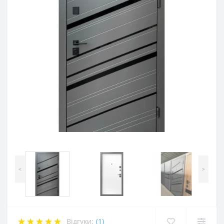
<
>
Відгуки:
(1)