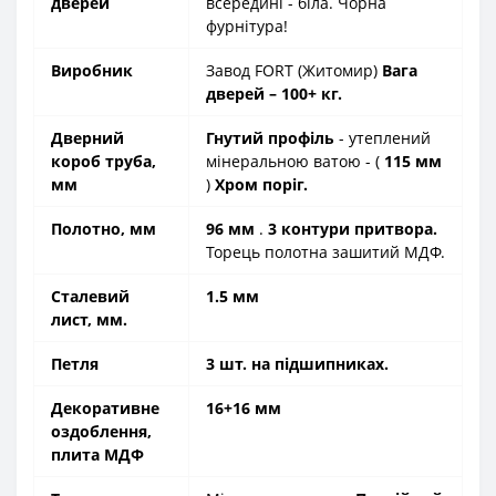
дверей
всередині - біла. Чорна
фурнітура!
Виробник
Завод FORT (Житомир)
Вага
дверей – 100+ кг.
Дверний
Гнутий профіль
- утеплений
короб труба,
мінеральною ватою - (
115 мм
мм
)
Хром поріг.
Полотно, мм
96 мм
.
3 контури притвора.
Торець полотна зашитий МДФ.
Сталевий
1.5 мм
лист, мм.
Петля
3 шт. на підшипниках.
Декоративне
16+16 мм
оздоблення,
плита МДФ