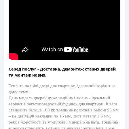
Серед послуг - Доставка, демонтаж старих дверей
та монтаж нових.
Теплі та надійні двері для квартиру, ідеальний варіант за
дану суму.
Дана модель дверей дуже надійна і якісна - ідеальний
варіант в багатоповерховий будинок для квартири. Її вага
становить більше 100 кг, товщина полотна в районі 95 мм
– це дві МДФ накладки по 16 мм, лист металу 1.5 мм,
ребра жорсткості та утеплювач мінеральна вата. Товщина
коробки становить 120 мм, це два квадрати 60/40, 2 мм