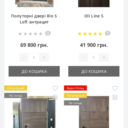
Полуторні двері Rio S
Oli Line S
Loft антрацит
0
1
69 800 грн.
41 900 грн.
-
+
-
+
ДО КОШИКА
ДО КОШИКА
Популярний
Відео Огляд
На складі
Популярний
На складі