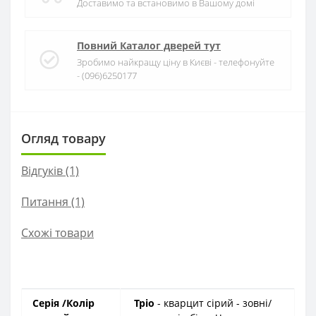
Доставимо та встановимо в Вашому домі
Повний Каталог дверей тут
Зробимо найкращу ціну в Києві - телефонуйте
- (096)6250177
Огляд товару
Відгуків (1)
Питання
(1)
Схожі товари
Серія
/Колір
Тріо
- кварцит сірий - зовні/