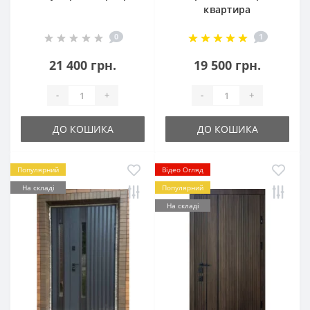
квартира
0
1
21 400 грн.
19 500 грн.
-
+
-
+
ДО КОШИКА
ДО КОШИКА
Популярний
Відео Огляд
На складі
Популярний
На складі