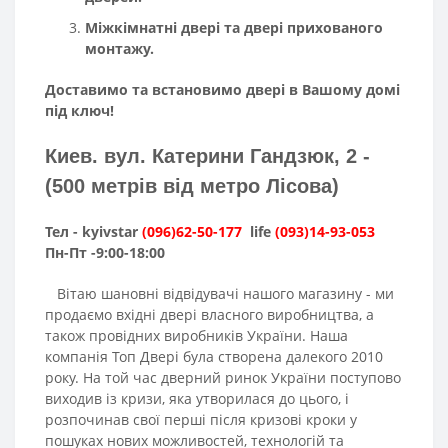
Міжкімнатні двері та двері прихованого
монтажу.
Доставимо та встановимо двері в Вашому домі
під ключ!
Киев. вул. Катерини Гандзюк, 2 -
(500 метрів від метро Лісова)
Тел - kyivstar
(096)62-50-177
life
(093)14-93-053
Пн-Пт -9:00-18:00
Вітаю шановні відвідувачі нашого магазину - ми
продаємо вхідні двері власного виробництва, а
також провідних виробників України. Наша
компанія Топ Двері була створена далекого 2010
року. На той час дверний ринок України поступово
виходив із кризи, яка утворилася до цього, і
розпочинав свої перші після кризові кроки у
пошуках нових можливостей, технологій та