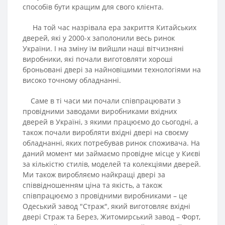
способів бути кращим для свого клієнта.
На той час назрівала ера закриття Китайських
дверей, які у 2000-х заполонили весь ринок
України. І на зміну їм вийшли наші вітчизняні
виробники, які почали виготовляти хороші
броньовані двері за найновішими технологіями на
високо точному обладнанні.
Саме в ті часи ми почали співпрацювати з
провідними заводами виробниками вхідних
дверей в Україні, з якими працюємо до сьогодні, а
також почали виробляти вхідні двері на своєму
обладнанні, яких потребував ринок споживача. На
даний момент ми займаємо провідне місце у Києві
за кількістю стилів, моделей та колекціями дверей.
Ми також виробляємо найкращі двері за
співвідношенням ціна та якість, а також
співпрацюємо з провідними виробниками – це
Одеський завод "Страж", який виготовляє вхідні
двері Страж та Берез, Житомирський завод – Форт,