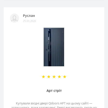
Руслан
25.03.2026
Арт стріт
Купували вхідні двері Qdoors АРТ на цьому сайті —
залишились дуже задоволені. Двері виглядають реально