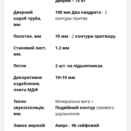
дверей – 75 кг
Дверний
100 мм Два квадрата
- 2
короб труба,
контури притво
мм
Полотно, мм
70 мм
. 2
контури притвору.
Сталевий лист,
1.2 мм
мм.
Петля
2 шт. на підшипниках.
Декоративне
10+10 мм
оздоблення,
плита МДФ
Тепло-
Мінеральна вата +
звукоізоляція,
Подвійний контур
гумового
мм.
ущільнення
Замок верхній
Аверс - 96 сейфовий