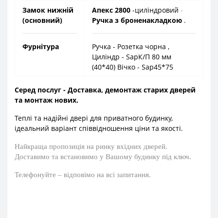
Замок нижній
Апекс 2800
-циліндровий
-
(основний)
Ручка з броненакладкою
.
Фурнітура
Ручка - Розетка чорна ,
Циліндр - SapК/П 80 мм
(40*40) Вічко - Sap45*75
Серед послуг - Доставка, демонтаж старих дверей
та монтаж нових.
Теплі та надійні двері для приватного будинку,
ідеальний варіант співвідношення ціни та якості.
Найкраща пропозиція на ринку вхідних дверей.
Доставимо та встановимо у Вашому будинку під ключ.
Телефонуйте – відповімо на всі запитання.