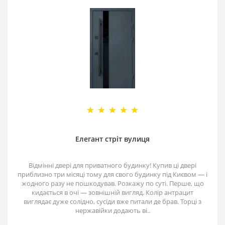
Елегант стріт вулиця
Відмінні двері для приватного будинку! Купив ці двері
приблизно три місяці тому для свого будинку під Києвом — і
жодного разу не пошкодував. Розкажу по суті. Перше, що
кидається в очі — зовнішній вигляд. Колір антрацит
виглядає дуже солідно, сусіди вже питали де брав. Торці з
нержавійки додають ві..