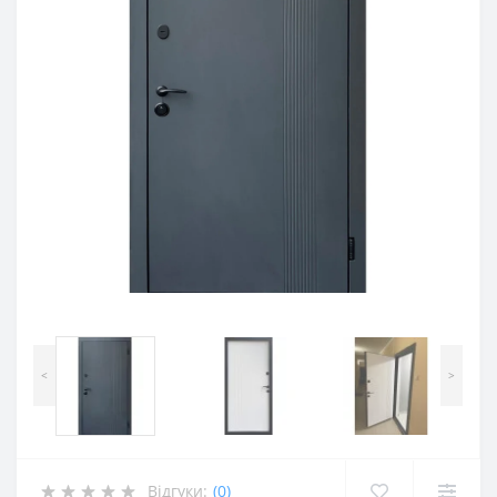
<
>
Відгуки:
(0)