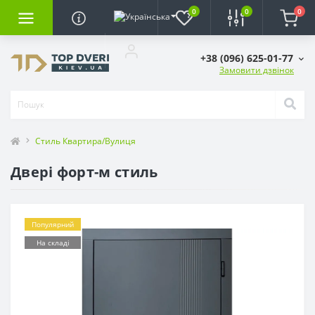
0
0
0
+38 (096) 625-01-77
Замовити дзвінок
Стиль Квартира/Вулиця
Двері форт-м стиль
Популярний
На складі