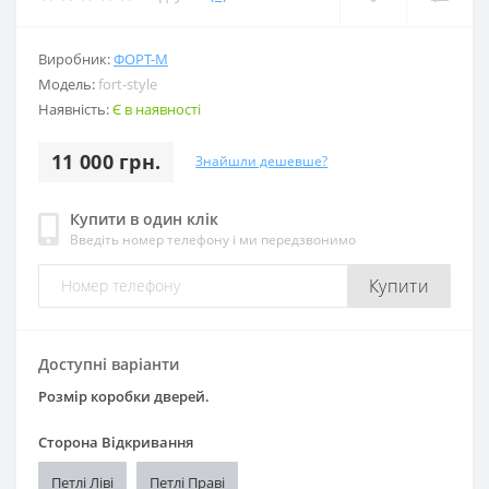
Виробник:
ФОРТ-М
Модель:
fort-style
Наявність:
Є в наявності
11 000 грн.
Знайшли дешевше?
Купити в один клік
Введіть номер телефону і ми передзвонимо
Купити
Доступні варіанти
Розмір коробки дверей.
Сторона Відкривання
Петлі Ліві
Петлі Праві