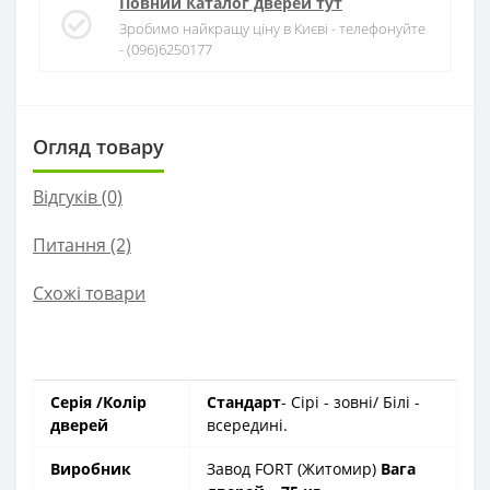
Повний Каталог дверей тут
Зробимо найкращу ціну в Києві - телефонуйте
- (096)6250177
Огляд товару
Відгуків (0)
Питання
(2)
Схожі товари
Серія
/Колір
Стандарт
- Сірі - зовні/ Білі -
дверей
всередині.
Виробник
Завод FORT (Житомир)
Вага