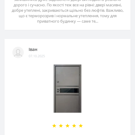
дорого і сучасно. По якості теж все на рівні: двері масивні,
добре утеплені, закриваються щільно без люфтів. Важливо,
що є терморозрив і нормальне утеплення, тому для
приватного будинку — саме те,..
Іван
07.10.2025