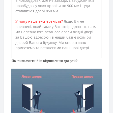
в новобудовах, але не завжди, є забудовники
новобудов, у яких прорізи по 900 мм і туди
ставляться двері 850 мм.
У чому наша експертність?
Якщо Ви не
впевнені, який саме у Вас отвір, дзвоніть нам,
ми напевно вже встановлювали вхідні двері
за Вашою адресою і в нашій базі є розміри
дверей Вашого будинку. Ми оперативно
привеземо та встановимо Ваші нові двері.
Як визначити бік відчинення дверей?