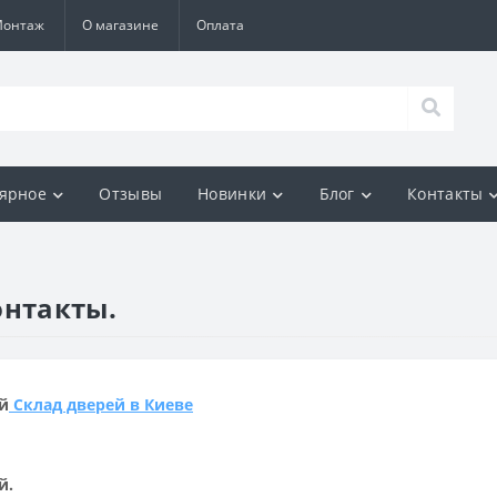
Монтаж
О магазине
Оплата
ярное
Отзывы
Новинки
Блог
Контакты
онтакты.
й
Склад дверей в Киеве
й.