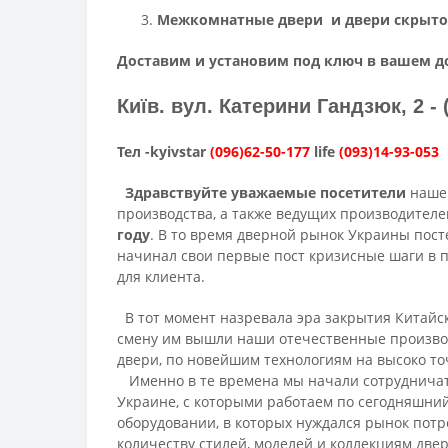
Межкомнатные двери и двери скрыто
Доставим и установим под ключ в вашем д
Київ. вул. Катерини Гандзюк, 2 - 
Тел -kyivstar
(096)62-50-177
life
(093)14-93-053
П
Здравствуйте уважаемые посетители
нашег
производства, а также ведущих производител
году
. В то время дверной рынок Украины посте
начинал свои первые пост кризисные шаги в п
для клиента.
В тот момент назревала эра закрытия Китайск
смену им вышли наши отечественные произво
двери, по новейшим технологиям на высоко т
Именно в те времена мы начали сотрудничат
Украине, с которыми работаем по сегодняшний
оборудовании, в которых нуждался рынок пот
количеству стилей, моделей и коллекциям дв