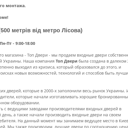
го монтажа.
оме!
(500 метрів від метро Лісова)
н-Пт - 9:00-18:00
о магазина - Топ Двери - мы продаем входные двери собствен
ей Украины. Наша компания
Топ Двери
была создана в далеком
пенно выходил из кризиса, который образовался до этого, и
оисках новых возможностей, технологий и способов быть лучш
их дверей, которые в 2000-х заполонили весь рынок Украины. 
дители, которые начали изготавливать хорошие бронированн
очном оборудовании.
ь с ведущими заводами производителями входных дверей в
 день, а также начали производить входные двери на своем
ребителя. На данный момент мы занимаем ведущее место в Кие
ерей. Мы также производим лучшие двери по соотношению цена