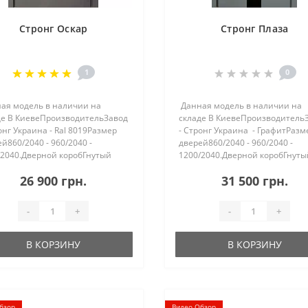
Стронг Оскар
Стронг Плаза
1
0
ая модель в наличии на
Данная модель в наличии на
де В КиевеПроизводительЗавод
складе В КиевеПроизводитель
онг Украина - Ral 8019Размер
- Стронг Украина - ГрафитРазм
й860/2040 - 960/2040 -
дверей860/2040 - 960/2040 -
/2040.Дверной коробГнутый
1200/2040.Дверной коробГнуты
иль с ТЕРМО РАЗРЫВОМ,
профиль с ТЕРМО РАЗРЫВОМ,
26 900 грн.
31 500 грн.
ной притвор 125 мм,
двойной притвор 125 мм,
ленный минеральной
утепленный минеральной
ной ватой..
каменной в..
-
+
-
+
В КОРЗИНУ
В КОРЗИНУ
бзор
Видео Обзор