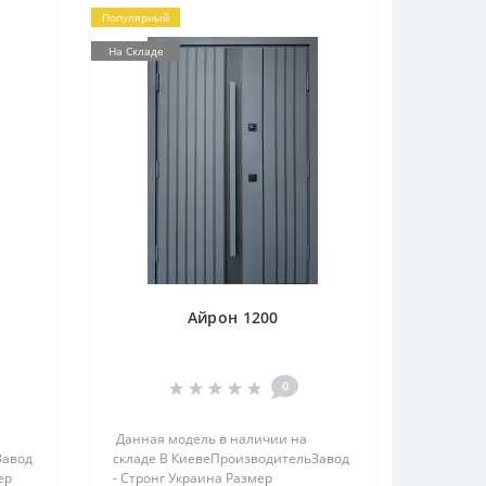
Популярный
На Складе
Айрон 1200
0
Данная модель в наличии на
Завод
складе В КиевеПроизводительЗавод
ер
- Стронг Украина Размер