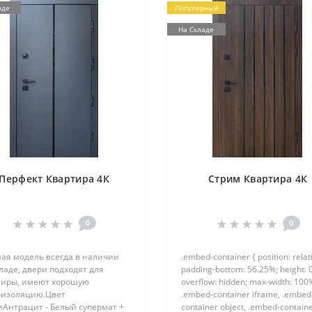
аде
Популярный
На Складе
Перфект Квартира 4К
Стрим Квартира 4К
0
0
ая модель всегда в наличии
.embed-container { position: relat
ладе, двери подходят для
padding-bottom: 56.25%; height: 0
тиры, имеют хорошую
overflow: hidden; max-width: 100%
изоляцию.Цвет
.embed-container iframe, .embed
иАнтрацит - Белый супермат +
container object, .embed-contain