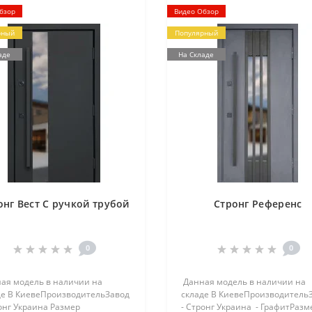
бзор
Видео Обзор
рный
Популярный
аде
На Складе
онг Вест С ручкой трубой
Стронг Референс
0
0
ая модель в наличии на
Данная модель в наличии на
де В КиевеПроизводительЗавод
складе В КиевеПроизводитель
онг Украина Размер
- Стронг Украина - ГрафитРазм