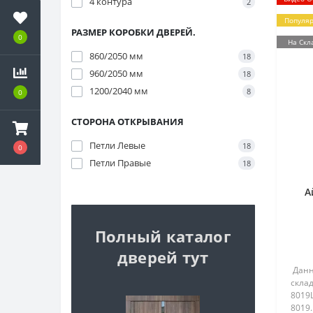
4 контура
2
Популя
РАЗМЕР КОРОБКИ ДВЕРЕЙ.
0
На Скл
860/2050 мм
18
960/2050 мм
18
1200/2040 мм
8
0
СТОРОНА ОТКРЫВАНИЯ
Петли Левые
18
0
Петли Правые
18
А
Полный каталог
дверей тут
Данн
склад
8019
8019.