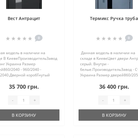
Вест Антрацит
Термикс Ручка труб
0
0
ая модель в наличии на
Данная модель в наличии на
де В КиевеПроизводительЗавод
складе в КиевеЦвет двери Ант
онг Украина Размер
серый. Внутри -
й860/2040 - 960/2040 -
белые.ПроизводительЗавод - С
/2040.Дверной коробГнутый
Украина Размер дверей860/20
иль с ТЕРМО РАЗРЫВОМ,
- 960/2050 Дверной коробГнуты
35 700 грн.
36 400 грн.
ной притвор 125 мм,
профиль с ТЕРМО РАЗРЫВОМ,
ленный минеральной
тройной притвор 135 мм, ут..
нной ватой TERM..
-
+
-
+
В КОРЗИНУ
В КОРЗИНУ