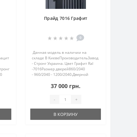
а
Прайд 7016 Графит
0
Данная модель в наличии на
рацит
складе В КиевеПроизводительЗавод
- Стронг Украина. Цвет Графит Ral
тронг
-7016Размер дверей860/2040
50
- 960/2040 - 1200/2040.Дверной
й
коробГнутый профиль с ТЕРМО
37 000 грн.
РАЗРЫВОМ, двойной притвор 125
мм, утепленный минеральной ка..
-
+
В КОРЗИНУ