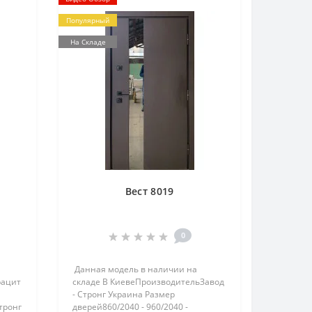
Популярный
На Складе
Вест 8019
0
Данная модель в наличии на
рацит
складе В КиевеПроизводительЗавод
- Стронг Украина Размер
тронг
дверей860/2040 - 960/2040 -