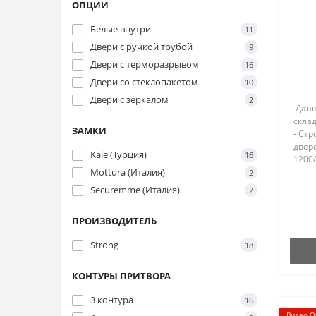
ОПЦИИ
Белые внутри
11
Двери с ручкой трубой
9
Двери с терморазрывом
16
Двери со стеклопакетом
10
Двери с зеркалом
2
Данн
скла
ЗАМКИ
- Стр
двере
Kale (Турция)
16
1200
Mottura (Италия)
проф
2
двой
Securemme (Италия)
2
утеп
камен
ПРОИЗВОДИТЕЛЬ
Strong
18
КОНТУРЫ ПРИТВОРА
3 контура
16
Видео О