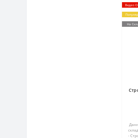
Видео О
Популя
На Скл
Стр
Данн
скла
- Стр