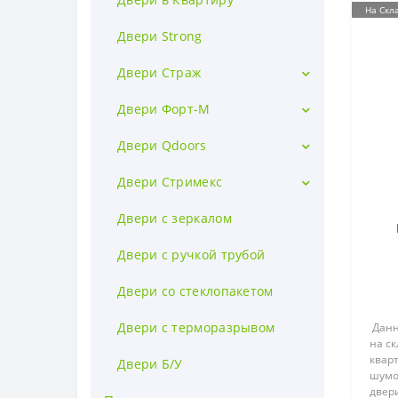
На Скл
Двери Strong
Двери Страж
Cтандарт Квартира
Двери Форт-М
Престиж Квартира
(квартирные)
Двери Qdoors
Proof (двери в дом)
(уличные)
Premium
Двери Стримекс
Proof (1200/2040 - Улица)
Ultra
(Уличные)
Двери c зеркалом
Avangard
Двери с ручкой трубой
Street (в дом)
Двери со стеклопакетом
Двери с терморазрывом
Данн
на ск
квар
Двери Б/У
шумо
двер