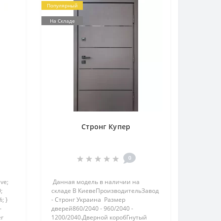
Популярный
На Складе
Стронг Купер
0
ive;
Данная модель в наличии на
;
складе В КиевеПроизводительЗавод
; }
- Стронг Украина Размер
-
дверей860/2040 - 960/2040 -
er
1200/2040.Дверной коробГнутый