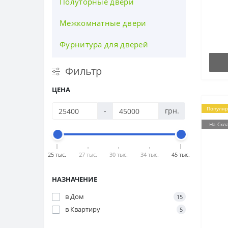
Полуторные двери
зерк
Stron
Межкомнатные двери
двер
короб
Фурнитура для дверей
Фильтр
ЦЕНА
Популя
-
грн.
На Скл
25 тыс.
27 тыс.
30 тыс.
34 тыс.
45 тыс.
НАЗНАЧЕНИЕ
в Дом
15
в Квартиру
5