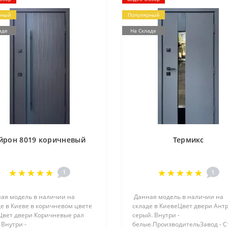
рный
Популярный
аде
На Складе
йрон 8019 коричневый
Термикс
1
1
ая модель в наличии на
Данная модель в наличии на
е в Киеве в коричневом цвете
складе в КиевеЦвет двери Ант
Цвет двери Коричневые рал
серый. Внутри -
 Внутри -
белые.ПроизводительЗавод - С