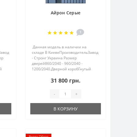
Айрон Серые
1
Данная модель в наличии на
Завод
складе В КиевеПроизводительЗавод
ер
- Стронг Украина Размер
дверей860/2040 - 960/2040 -
й
1200/2040.Дверной коробГнутый
профиль с ТЕРМО РАЗРЫВОМ,
31 800 грн.
двойной притвор 125 мм,
утепленный минеральной
каменной ватой TERM..
-
+
В КОРЗИНУ
Видео Обзор