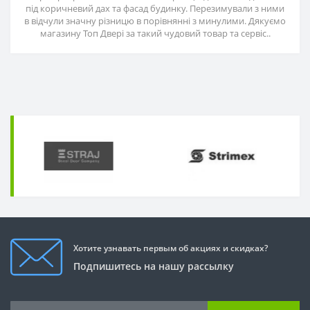
під коричневий дах та фасад будинку. Перезимували з ними
в відчули значну різницю в порівнянні з минулими. Дякуємо
магазину Топ Двері за такий чудовий товар та сервіс..
Хотите узнавать первым об акциях и скидках?
Подпишитесь на нашу рассылку