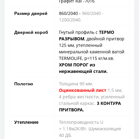
Графит Ral -7016
860/2040 -
960/2040 -
Размер дверей
1200/2040.
Гнутый профиль с
ТЕРМО
Дверной короб
РАЗРЫВОМ
, двойной притвор
125 мм, утепленный
минеральной каменной ватой
TERMOLIFE, p=115 кг/м.кв.
ХРОМ ПОРОГ из
нержавеющей
стали.
Толщина 90 мм.
Полотно
Оцинкованный лист
1.5 мм,
4 ребра жесткости, усиленный
стальной каркас.
3 КОНТУРА
ПРИТВОРА.
Утепление
Теплопроводность U
= 1.18м2К/Вт. Шумоизоляция
40 ДБ.