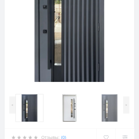
<
>
Отзывы:
(0)