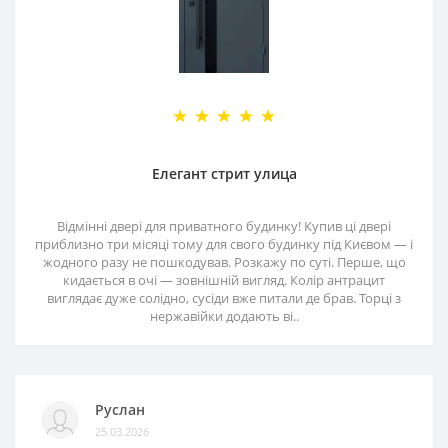
Елегант стрит улица
Відмінні двері для приватного будинку! Купив ці двері
приблизно три місяці тому для свого будинку під Києвом — і
жодного разу не пошкодував. Розкажу по суті. Перше, що
кидається в очі — зовнішній вигляд. Колір антрацит
виглядає дуже солідно, сусіди вже питали де брав. Торці з
нержавійки додають ві..
Руслан
25.03.2026