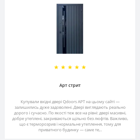
Арт стрит
Купували вхідні двері Qdoors АРТ на цьому сайті —
залишились дуже задоволені. Двері виглядають реально
дорого і сучасно. По якості теж все на рівні: двері масивні,
добре утеплені, закриваються щільно без люфтів. Важливо,
що є терморозрив і нормальне утеплення, тому для
приватного будинку — саме те,..