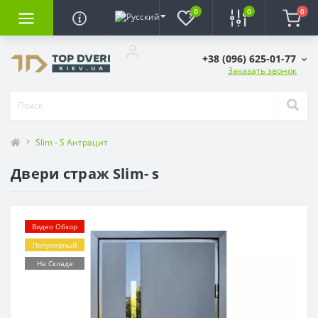
0
0
0
+38 (096) 625-01-77
Заказать звонок
Slim - S Антрацит
Двери страж Slim- s
Видео Обзор
Популярный
На Складе