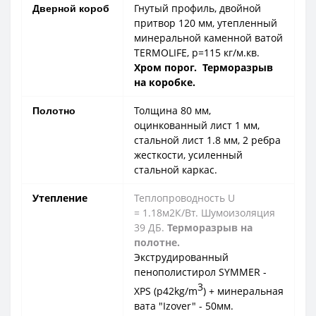
Гнутый профиль, двойной
Дверной короб
притвор 120 мм, утепленный
минеральной каменной ватой
TERMOLIFE, p=115 кг/м.кв.
Хром порог. Терморазрыв
на коробке.
Толщина 80 мм,
Полотно
оцинкованный лист 1 мм,
стальной лист 1.8 мм, 2 ребра
жесткости, усиленный
стальной каркас.
Утепление
Теплопроводность U
= 1.18м2К/Вт. Шумоизоляция
39 ДБ.
Терморазрыв на
полотне.
Экструдированный
пенополистирол SYMMER -
3
XPS (p42kg/m
) + минеральная
вата "Izover" - 50мм.