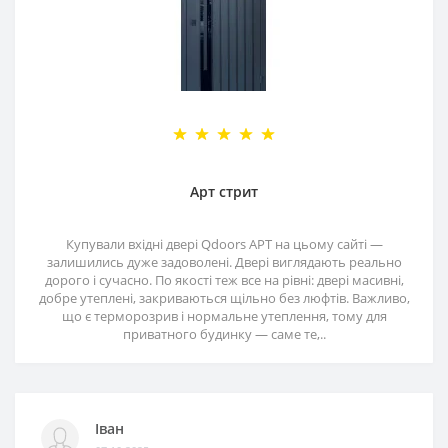
Арт стрит
Купували вхідні двері Qdoors АРТ на цьому сайті —
залишились дуже задоволені. Двері виглядають реально
дорого і сучасно. По якості теж все на рівні: двері масивні,
добре утеплені, закриваються щільно без люфтів. Важливо,
що є терморозрив і нормальне утеплення, тому для
приватного будинку — саме те,..
Іван