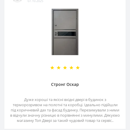
07.10.2025
Стронг Оскар
Дуже хороші та якісні вхідні двері в будинок з
терморозривом на полотні та коробці. Ідеально підійшли
під коричневий дах та фасад будинку. Перезимували з ними
в відчули значну різницю в порівнянні з минулими. Дякуємо
магазину Топ Двері за такий чудовий товар та сервіс..