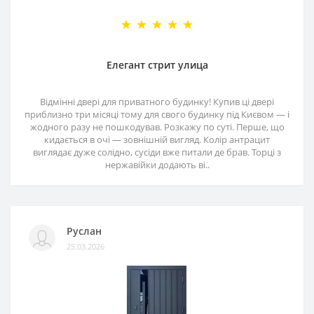
Елегант стрит улица
Відмінні двері для приватного будинку! Купив ці двері
приблизно три місяці тому для свого будинку під Києвом — і
жодного разу не пошкодував. Розкажу по суті. Перше, що
кидається в очі — зовнішній вигляд. Колір антрацит
виглядає дуже солідно, сусіди вже питали де брав. Торці з
нержавійки додають ві..
Руслан
25.03.2026