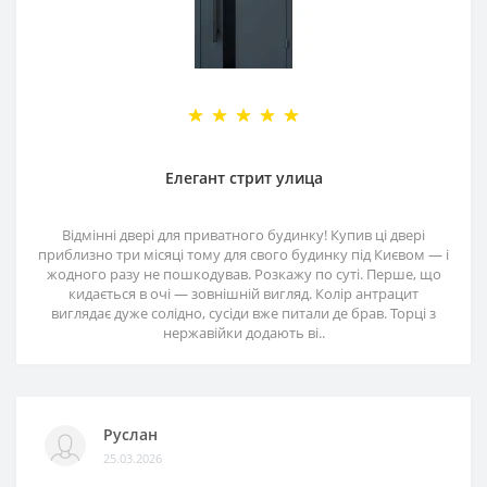
Елегант стрит улица
Відмінні двері для приватного будинку! Купив ці двері
приблизно три місяці тому для свого будинку під Києвом — і
жодного разу не пошкодував. Розкажу по суті. Перше, що
кидається в очі — зовнішній вигляд. Колір антрацит
виглядає дуже солідно, сусіди вже питали де брав. Торці з
нержавійки додають ві..
Руслан
25.03.2026