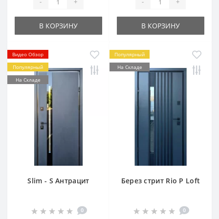
-
+
-
+
В КОРЗИНУ
В КОРЗИНУ
Видео Обзор
Популярный
Популярный
На Складе
На Складе
Slim - S Антрацит
Берез стрит Rio P Loft
0
0