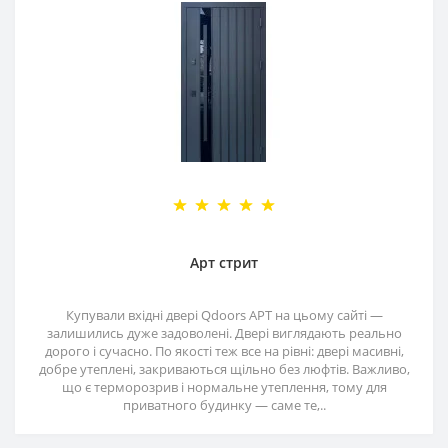
Арт стрит
Купували вхідні двері Qdoors АРТ на цьому сайті —
залишились дуже задоволені. Двері виглядають реально
дорого і сучасно. По якості теж все на рівні: двері масивні,
добре утеплені, закриваються щільно без люфтів. Важливо,
що є терморозрив і нормальне утеплення, тому для
приватного будинку — саме те,..