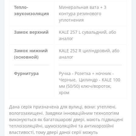
Тепло-
Минеральная вата + 3
звукоизоляция
контура резинового
уплотнения
Замок верхний
KALE 257 L сувальдний, або
аналог
Замок нижний
KALE 252 R циліндровий, або
(основной)
аналог
Фурнитура
Ручка - Розетка + ночник -
Черные, Цилиндр - KALE 100
мм (50/50) ключ/вороток,
хром
Дана серія призначена для вулиці, вони: утеплені,
вологозахищені. Завдяки інноваційним технологіям
виконуються як багатошарові двері, мають підвищені
теплоізоляційні, шумоізоляційні та антикорозійні
властивості, тому двері даної серії можуть