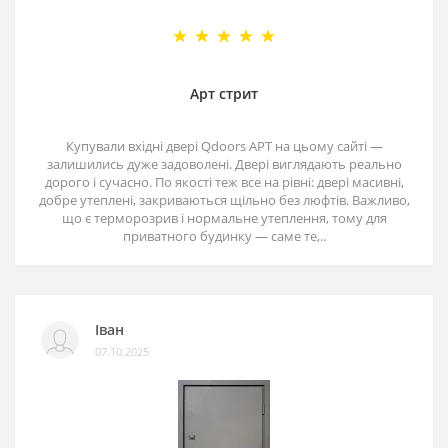
Арт стрит
Купували вхідні двері Qdoors АРТ на цьому сайті —
залишились дуже задоволені. Двері виглядають реально
дорого і сучасно. По якості теж все на рівні: двері масивні,
добре утеплені, закриваються щільно без люфтів. Важливо,
що є терморозрив і нормальне утеплення, тому для
приватного будинку — саме те,..
Іван
07.10.2025