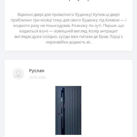
Відмінні двері для приватного будинку! Купив ці двері
приблизно три місяці тому для свого будинку під Києвом — і
жодного разу не пошкодував. Розкажу по суті. Перше, що
кидається в очі — зовнішній вигляд. Колір антрацит
виглядає дуже солідно, сусіди вже питали де брав. Торці з
нержавійки додають ві..
Руслан
25.03.2026