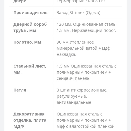
двери
Терморазрыв / Ral 8019
Производитель
Завод Strimex (Одеса)
Дверной короб
120 мм. Оцинкованная сталь
труба , мм
1.5 мм. Нержавеющий порог.
Полотно, мм
90 мм Утепленное
минеральной ватой + мдф
накладка.
Стальной лист,
1.5 мм Оцинкованная сталь с
мм.
полимерным покрытием +
сендвич панель
Петля
3 шт антикоррозионные,
регулируемые,
антивандальные
Декоративная
Оцинкованная сталь с
отделка, плита
полимерным покрытием +
МДФ
мдф с влагостойкой пленкой